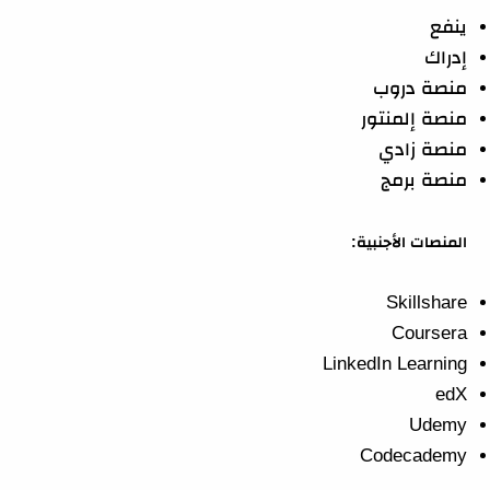
ينفع
إدراك
منصة دروب
منصة إلمنتور
منصة زادي
منصة برمج
المنصات الأجنبية:
Skillshare
Coursera
LinkedIn Learning
edX
Udemy
Codecademy