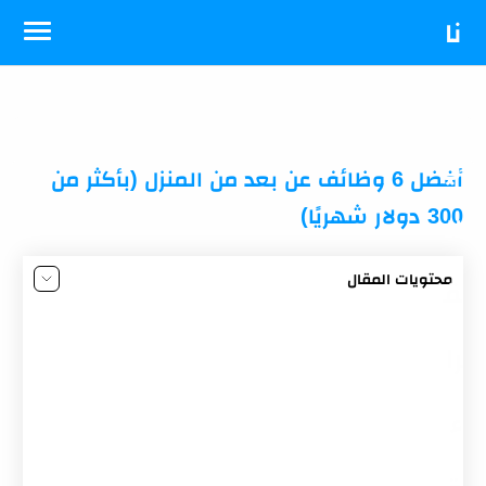
-->
نا
د
ي
أفضل 6 وظائف عن بعد من المنزل (بأكثر من
300 دولار شهريًا)
ال
محتويات المقال
ق
أفضل 6 وظائف يمكن العمل بها من المنزل:
1. العمل في كتابة المحتوى الرقمي
را
2. العمل في البرمجة
ء
3. العمل في تصميم الجرافيك
4. العمل في التسويق الرقمي