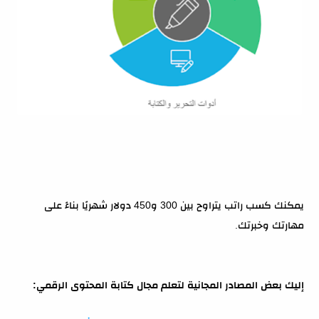
يمكنك كسب راتب يتراوح بين 300 و450 دولار شهريًا بناءً على
مهارتك وخبرتك.
إليك بعض المصادر المجانية لتعلم مجال كتابة المحتوى الرقمي: