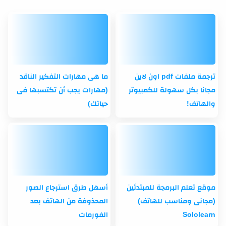
ترجمة ملفات pdf اون لاين
ما هى مهارات التفكير الناقد
مجانا بكل سهولة للكمبيوتر
(مهارات يجب أن تكتسبها فى
والهاتف!
حياتك)
موقع تعلم البرمجة للمبتدئين
أسهل طرق استرجاع الصور
(مجانى ومناسب للهاتف)
المحذوفة من الهاتف بعد
Sololearn
الفورمات