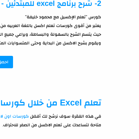
2- شرح برنامج excel للمبتدئين - كورس كامل على اليوتيوب
كورس "تعلم الإكسيل مع محمود خليفة"
يعتبر من أقوى كورسات تعلم اكسل باللغة العربيه من خ
حيث يتسم الشرح بالسهولة والبساطة، ويراعي جميع المستو
ويقوم بشرح الاكسل من البداية وحتى المتسوايات الم
احصل
تعلم Excel من خلال كورسات اون لاين مجانية
في هذه الفقرة سوف نرشح لك أفضل
كورسات اون لاي
متاحة لتساعدك على تعلم الاكسل من الصفر للاحتراف.