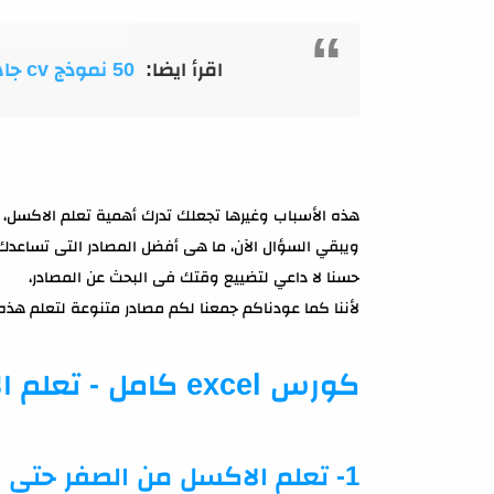
اقرأ ايضا:
50 نموذج cv جاهز للتعديل والاستعمال - حمل الان مجانا!
هذه الأسباب وغيرها تجعلك تدرك أهمية تعلم الاكسل،
ويبقي السؤال الآن، ما هى أفضل المصادر التى تساعد
حسنا لا داعي لتضييع وقتك فى البحث عن المصادر،
لأننا كما عودناكم جمعنا لكم مصادر متنوعة لتعلم هذه 
كورس excel كامل - تعلم الاكسل
1- تعلم الاكسل من الصفر حتى الاحتراف في فيديو واحد!