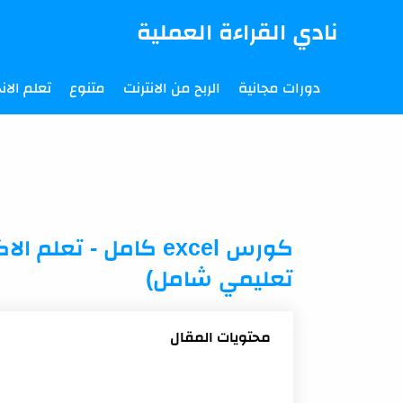
-->
نادي القراءة العملية
دورات مجانية
الربح من الانترنت
متنوع
تعلم الانج
كورس excel كامل - ت
تعليمي شامل)
محتويات المقال
ما هو الـ Excel ولماذا تحتاج لتعلمه؟