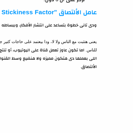
عامل الألتصاق "The Stickiness Factor"
ودى تانى خطوة بتساعد على انتشار الأفكار، وببساطه 
يعنى هتثبت مع الناس ولا لا، ودا بيعتمد على حاجات كتير جد
للناس.
اما تكون عاوز تعمل قناة على اليوتيوب، أو تنتج 
اللى بعملها دى هتكون مميزه ولا هنضيع وسط القنو
الألتصاق.