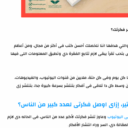
للي هدفها اننا نلخصلك أحسن كتب فى أكتر من مجال، ومن أعظم
ش بتحب تقرأ يبقى لازم تتابع الفقرة دي وتطبق المعلومات اللى فيها
ها كل يوم وفى كل حتة، ملايين من قنوات اليوتيوب، والفيديوهات،
وسط كل دا تلاقى فى أفكار بتنتشر بسرعة كبيرة جدا، بتنتشر زى
ير،
إزاى اوصل فكرتى لعدد كبير من الناس
؟
ى اليوتيوب
وعاوز تنشر فكرتك لأكبر عدد من الناس، فى الحاله دى لازم
الة دى، السر وراء انتشار الأفكار.