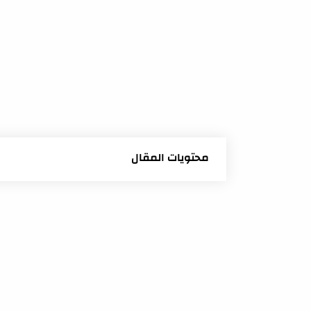
محتويات المقال
نقطه التحول "Tipping Point" بتعتمد على 3 خطوات