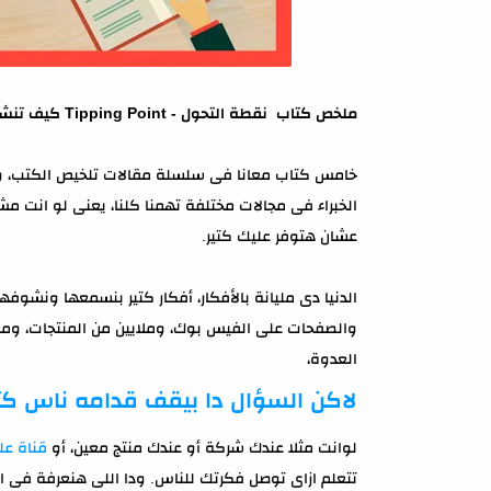
ملخص كتاب نقطة التحول - Tipping Point كيف تنشر فكرتك؟
خامس كتاب معانا فى سلسلة مقالات تلخيص الكتب، وا
الخبراء فى مجالات مختلفة تهمنا كلنا، يعنى لو انت م
عشان هتوفر عليك كتير.
الدنيا دى مليانة بالأفكار، أفكار كتير بنسمعها ونشوف
والصفحات على الفيس بوك، وملايين من المنتجات، ومن 
العدوة،
لاكن السؤال دا بيقف قدامه ناس كت
لوانت مثلا عندك شركة أو عندك منتج معين، أو
قناة عل
تتعلم ازاى توصل فكرتك للناس. ودا اللى هنعرفة فى المق