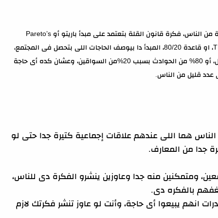
عشان توصل فكرتك للناس لازم تركز على مجموعة قليلة من الناس، فكرة قانون القلة بتعتمد على مبدأ باريتو أو Pareto’s
Principle، والمبدأ دا برده ممكن تسميه The 80/20 Rule، او قاعدة 80/20، المبدأ دا بيوصف الحاجات اللى بتحصل فى المجتمع،
يعنى مثلا 20%من الموظفين بيقوموا بـ 80% من العمل، أو 80% من الحوادث بسبب 20%من السواقين، وعشان كده أى حاجة
ى عدد قليل من الناس.
 الناس هما اللى عندهم علاقات إجماعية كتيرة جدا حتى لو
ة جدا من المعارف.
ين، ومتمكنين منه جدا وعاوزين ينشرو الفكرة دى للناس،
فهم بالفكره دى.
ات انهم يبيعوا أى حاجة، وأنت لو عاوز تنشر فكرتك لازم