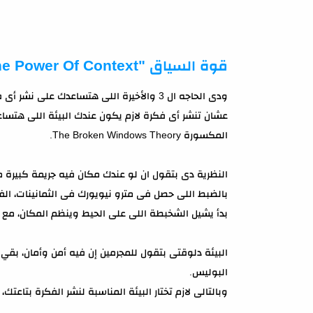
قوة السياق "The Power Of Context"
ودى الحاجه ال 3 والأخيرة اللى هتساعدك على نشر أى فكرة.
عشان تنشر أى فكرة لازم يكون عندك البيئة اللى هتساعد
المكسورة The Broken Windows Theory.
النظرية دى بتقول ان لو عندك مكان فيه جريمة كبيرة م
بالضبط اللى حصل فى مترو نيويورك فى الثمانينات، الف
بدأ يشيل الشخبطة اللى على الحيط وينظم المكان، مع ا
البيئة دلوقتى بتقول للمجرمين إن فيه أمن وأمان، بقي
البوليس.
وبالتالى لازم تختار البيئة المناسبة لنشر الفكرة بتاعتك