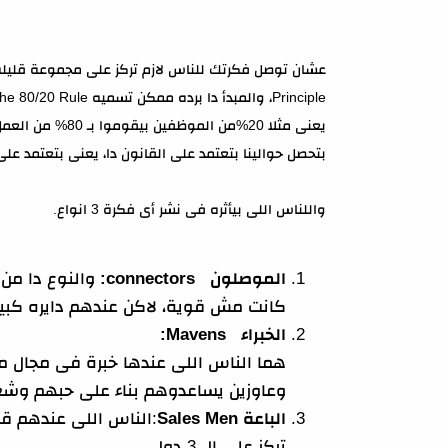
بتحصل حوالينا بتعتمد على القانون دا، يعنى بتعتمد عل
واللناس اللى بيأثره فى نشر أى فكرة 3 انواع.
الموصلون connectors:
والنوع دا من
كانت مش قوية، لاكن عندهم دايره كبير
الخبراء Mavens:
هما الناس اللى عندها خبرة فى مجال مع
وعاوزين يساعدوهم بناء على حبهم وشغ
الباعة Sales Men
:الناس اللى عندهم قدر
تركز على ال 3 دول.