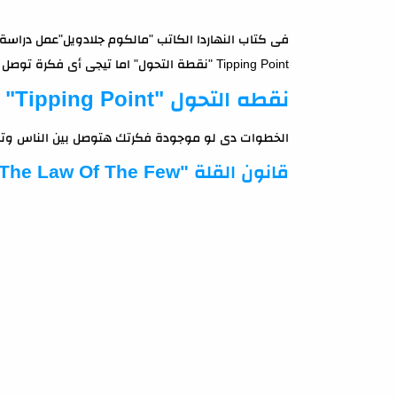
فى كتاب النهاردا الكاتب "مالكوم جلادويل"عمل دراسة 
Tipping Point "نقطة التحول" اما تيجى أى فكرة توصل للمرحلة دى بتبتدى تنتشر بين الناس زى العدوة.
نقطه التحول "Tipping Point" بتعتمد على 3 خطوات
الخطوات دى لو موجودة فكرتك هتوصل بين الناس وتنت
قانون القلة "The Law Of The Few"