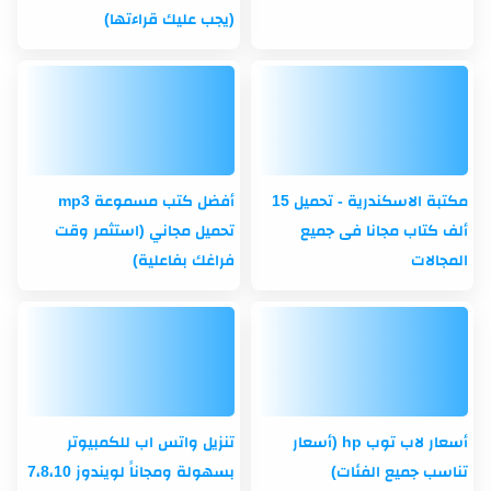
(يجب عليك قراءتها)
مكتبة الاسكندرية - تحميل 15
أفضل كتب مسموعة mp3
ألف كتاب مجانا فى جميع
تحميل مجاني (استثمر وقت
المجالات
فراغك بفاعلية)
أسعار لاب توب hp (أسعار
تنزيل واتس اب للكمبيوتر
تناسب جميع الفئات)
بسهولة ومجاناً لويندوز 7،8،10