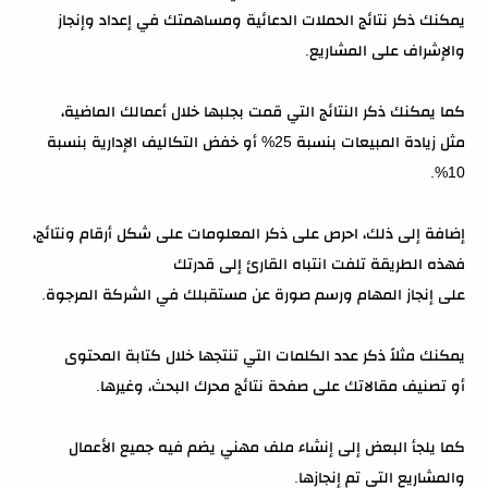
يمكنك ذكر نتائج الحملات الدعائية ومساهمتك في إعداد وإنجاز
والإشراف على المشاريع.
كما يمكنك ذكر النتائج التي قمت بجلبها خلال أعمالك الماضية،
مثل زيادة المبيعات بنسبة 25% أو خفض التكاليف الإدارية بنسبة
10%.
إضافة إلى ذلك، احرص على ذكر المعلومات على شكل أرقام ونتائج،
فهذه الطريقة تلفت انتباه القارئ إلى قدرتك
على إنجاز المهام ورسم صورة عن مستقبلك في الشركة المرجوة.
يمكنك مثلاً ذكر عدد الكلمات التي تنتجها خلال كتابة المحتوى
أو تصنيف مقالاتك على صفحة نتائج محرك البحث، وغيرها.
كما يلجأ البعض إلى إنشاء ملف مهني يضم فيه جميع الأعمال
والمشاريع التي تم إنجازها.