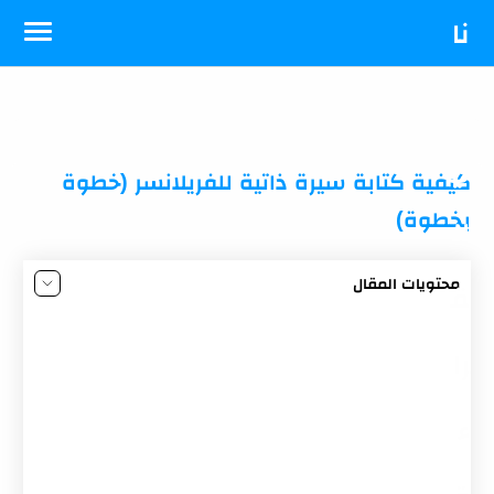
-->
نا
د
ي
كيفية كتابة سيرة ذاتية للفريلانسر (خطوة
بخطوة)
ال
محتويات المقال
ق
كيفية كتابة السيرة الذاتية لعمل الفريلانسر
1. لا تذكر التفاصيل الغير ضرورية
را
2. قم بتغيير السيرة بحسب الوظيفة
ء
3. ركّز على نتائجك و مساهماتك
4. تأكد من الصحة اللغوية والقواعدية