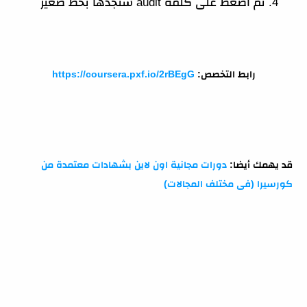
ثم اضغط على كلمة audit ستجدها بخط صغير
رابط التخصص:
https://coursera.pxf.io/2rBEgG
قد يهمك أيضا:
دورات مجانية اون لاين بشهادات معتمدة من
كورسيرا (فى مختلف المجالات)