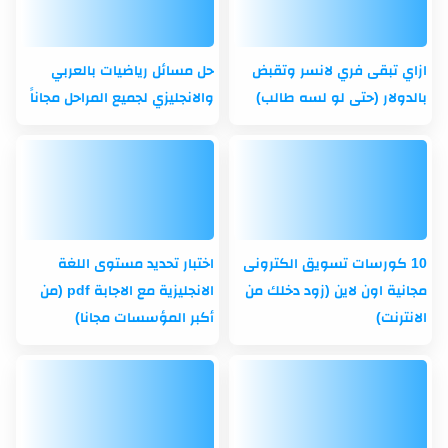
ازاي تبقى فري لانسر وتقبض
حل مسائل رياضيات بالعربي
بالدولار (حتى لو لسه طالب)
والانجليزي لجميع المراحل مجاناً
10 كورسات تسويق الكترونى
اختبار تحديد مستوى اللغة
مجانية اون لاين (زود دخلك من
الانجليزية مع الاجابة pdf (من
الانترنت)
أكبر المؤسسات مجانا)