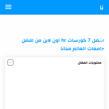
-->
نا
د
ي
افضل 7 كورسات hr اون لاين من افضل
جامعات العالم مجانا
ال
محتويات المقال
ق
كورسات HR معتمدة على موقع كورسيرا مقدمة من
University of Minnesota
را
تحميل كورس hr في الجامعة الامريكية
كورسات HR من LinkedIn Learning (مسار تعليمي كامل)
ء
كورس HR معتمد من موقع Future Learn
كورسات hr الجامعة الامريكية بالقاهرة