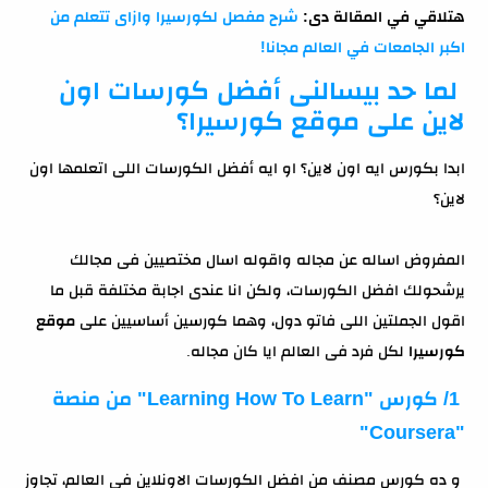
هتلاقي في المقالة دى:
شرح مفصل لكورسيرا وازاى تتعلم من
اكبر الجامعات في العالم مجانا!
لما حد بيسالنى أفضل كورسات اون
لاين على موقع كورسيرا؟
ابدا بكورس ايه اون لاين؟ او ايه أفضل الكورسات اللى اتعلمها اون
لاين؟
المفروض اساله عن مجاله واقوله اسال مختصيين فى مجالك
يرشحولك افضل الكورسات، ولكن انا عندى اجابة مختلفة قبل ما
اقول الجملتين اللى فاتو دول، وهما كورسين أساسيين على
موقع
كورسيرا
لكل فرد فى العالم ايا كان مجاله.
1/ كورس "Learning How To Learn" من منصة
"Coursera"
و ده كورس مصنف من افضل الكورسات الاونلاين فى العالم، تجاوز