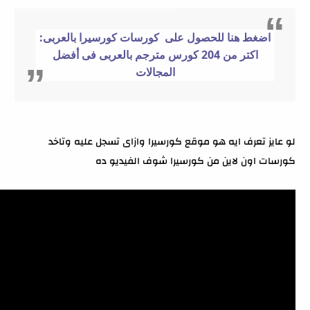
اضغط هنا للحصول على كورسات كورسيرا بالعربى:
اكتر من 204 كورس مترجم بالعربى فى أفضل
المجالات
لو عايز تعرف ايه هو موقع كورسيرا وازاى تسجل عليه وتاخد
كورسات اون لاين من كورسيرا شوف الفيديو ده