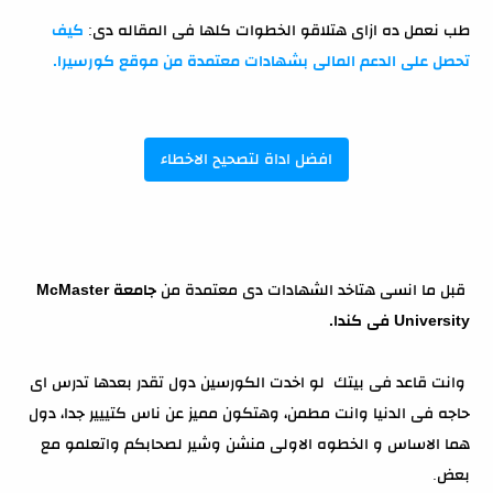
طب نعمل ده ازاى هتلاقو الخطوات كلها فى المقاله دى:
كيف
تحصل على الدعم المالى بشهادات معتمدة من موقع كورسيرا.
افضل اداة لتصحيح الاخطاء
قبل ما انسى هتاخد الشهادات دى معتمدة من
جامعة McMaster
University فى كندا.
وانت قاعد فى بيتك لو اخدت الكورسين دول تقدر بعدها تدرس اى
حاجه فى الدنيا وانت مطمن، وهتكون مميز عن ناس كتييير جدا، دول
هما الاساس و الخطوه الاولى منشن وشير لصحابكم واتعلمو مع
بعض.