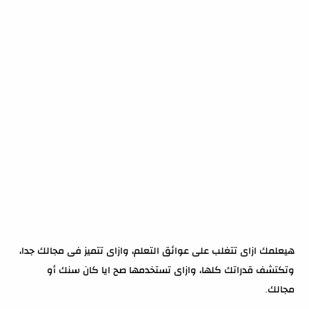
هيعلمك ازاى تتغلب على عوائق التعلم، وازاى تتميز فى مجالك جدا،
وتكتشف قدراتك كلها، وازاى تستخدمها صح ايا كان سنك أو
مجالك.