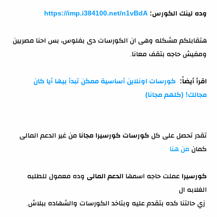
وده لينك الكورس:
https://imp.i384100.net/n1vBdA
هتقابلكم مشكله وهى ان الكورسات دى بفلوس، بس احنا مصريين
ومفيش حاجه بتقف معانا.
اقرأ أيضاً:
كورسات اونلاين أساسية ممكن تبدأ بيها أيا كان
مجالك! (كلهم مجانا)
تقدر تحصل على كل
كورسات كورسيرا مجانا
من غير الدعم المالى
كمان
من هنا
كورسيرا
عملت حاجه اسمها
الدعم المالى
وده معمول للطلبه
الغلابه ال
زي حالتنا كده بتقدم عليه وبتاخد الكورسات والشهاده ببلاش.