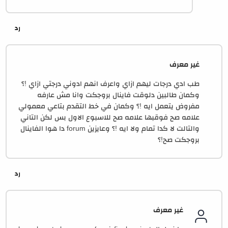
غير معرف
طب ادي درجات ليهم ازاي واعرف انهم ادوني درجتي ازاي !؟
وكمان طالبين دلوقت فاينال بروجكت وانا مش عارفه
مفروض يتعمل ايه !؟ وكمان في خط التقدم بتاعي معمولي
علامه صح فوقبها علامه صح للاسبوع الاول بس لكن التاني
والتالت لا كدا تمام ولا ايه !؟ وعايزين forum دا هوا الفاينال
بروجكت صح!؟
غير معرف