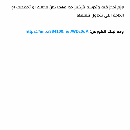
لازم تحجز فيه وتدرسه بتركييز جدا مهما كان مجالك او تخصصك او
الحاجة اللى بتحاول تتعلمها!
وده لينك الكورس:
https://imp.i384100.net/WDz0oA