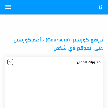
-->
نا
د
ي
موقع كورسيرا (Coursera) - أهم كورسين
على الموقع لأي شخص
ال
محتويات المقال
ق
لما حد بيسالنى أفضل كورسات اون لاين على موقع
كورسيرا؟
را
1/ كورس "Learning How To Learn" من منصة
"Coursera"
ء
2/ كورس "Mindshift: Break Through Obstacles to
Learning and Discover Your Hidden Potential"