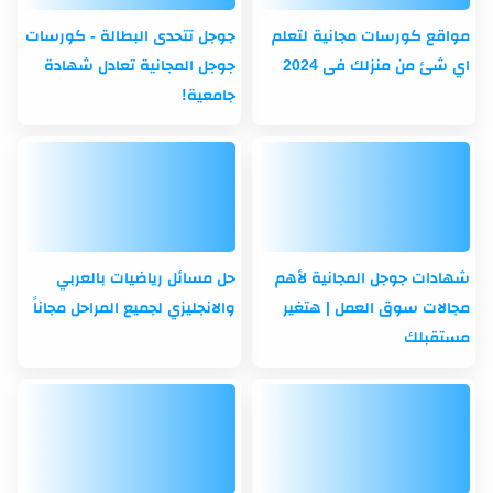
مواقع كورسات مجانية لتعلم
جوجل تتحدى البطالة - كورسات
اي شئ من منزلك فى 2024
جوجل المجانية تعادل شهادة
جامعية!
شهادات جوجل المجانية لأهم
حل مسائل رياضيات بالعربي
مجالات سوق العمل | هتغير
والانجليزي لجميع المراحل مجاناً
مستقبلك